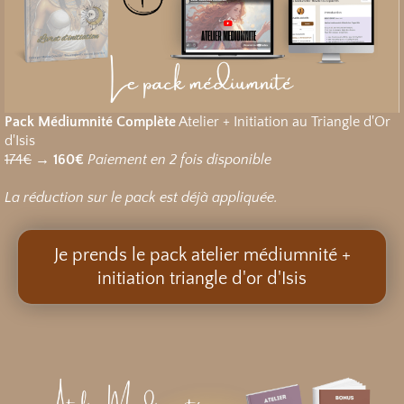
Pack Médiumnité Complète
Atelier + Initiation au Triangle d'Or
d'Isis
174€
→
160€
Paiement en 2 fois disponible
La réduction sur le pack est déjà appliquée.
Je prends le pack atelier médiumnité +
initiation triangle d'or d'Isis