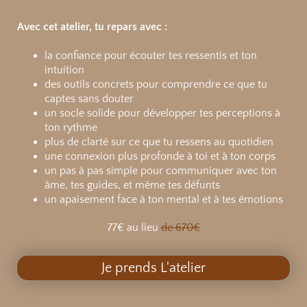
Avec cet atelier, tu repars avec :
la confiance pour écouter tes ressentis et ton
intuition
des outils concrets pour comprendre ce que tu
captes sans douter
un socle solide pour développer tes perceptions à
ton rythme
plus de clarté sur ce que tu ressens au quotidien
une connexion plus profonde à toi et à ton corps
un pas à pas simple pour communiquer avec ton
âme, tes guides, et même tes défunts
un apaisement face à ton mental et à tes émotions
77€ au lieu
de 670€
Je prends L'atelier