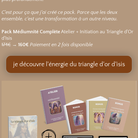
C'est pour ça que j'ai créé ce pack.
Parce que les deux
ensemble, c'est une transformation à un autre niveau.
Pack Médiumnité Complète
Atelier + Initiation au Triangle d'Or
d'Isis
174€
→
160€
Paiement en 2 fois disponible
je découvre l'énergie du triangle d'or d'isis